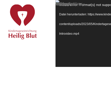
Video-
Media error: Format(s) not suppo
Player
Datei herunterladen: https://www.kinde
content/uploads/2023/05/Kindertages
Introvideo.mp4